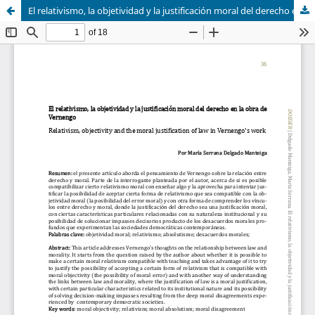
El relativismo, la objetividad y la justificación moral del derecho en la obra de Vernengo