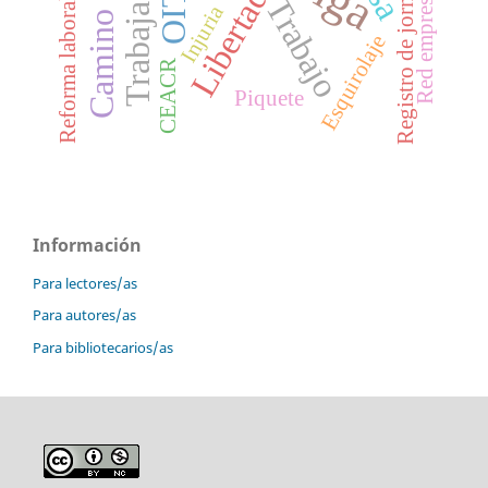
Camino trazado
Trabajadores
Red empresarial
Registro de jornada
Libertad
OIT
Trabajo
Reforma laboral
Injuria
Esquirolaje
CEACR
Piquete
Información
Para lectores/as
Para autores/as
Para bibliotecarios/as