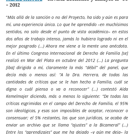
- 2012
“
Más allá de la sanción o no del Proyecto, ha sido y aún es para
mí, una experiencia única. Lo que he aprendido –en muchísimos
sentidos, no solo desde el punto de vista académico– en estos
dos años de trabajo intenso, jamás lo hubiera logrado ni en el
mejor posgrado (...) Ahora me viene a la mente una anécdota.
En el último Congreso Internacional de Derecho de Familia [se]
realizó en Mar del Plata en octubre del 2012 (...) La pregunta
[iba] dirigida a mí, claramente la más “débil” del panel, que
decía más o menos así: “A la Dra. Herrera, de todas las
cantidades de críticas que se le han hecho a Familia, cuál se
digna o cuál piensa o va a reconocer” (...) contestó Aída
Kemelmajer diciendo, más o menos lo siguiente: “De todas las
críticas esgrimidas en el campo del Derecho de Familia, el 95%
son ideológicas, y esas son imposibles de aceptar, reconocer o
consensuar; el 5% restantes, las que son jurídicas, se acaba de
enviar un archivo que se llama “ajustes” a la Bicameral” (...)
Entre los “aprendizajes” que me ha dejado –y aún me deja– la