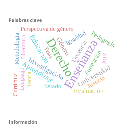
Palabras clave
Perspectiva de género
Igualdad
Pedagogía
Metodología
Educación
Literatura
Derecho
Género
Enseñanza
Docencia
Tesis
Formación
Aula
Investigación
Aprendizaje
Universidad
Lenguaje
Teoría
Currícula
Justicia
Estado
Evaluación
Información