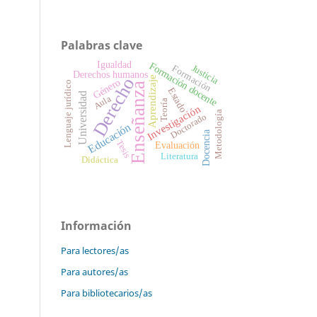
Palabras clave
Igualdad
Formación docente
Justicia
Formación
Derechos humanos
Derecho
Aprendizaje
Género
Lenguaje jurídico
Enseñanza
Estado
Universidad
Aula
Teoría
Investigación
Metodología
Doctorado
Educación
Docencia
Tesis
Evaluación
Literatura
Didáctica
Información
Para lectores/as
Para autores/as
Para bibliotecarios/as