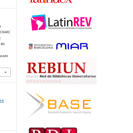
a
a CRARC
.
–80.
acade
re