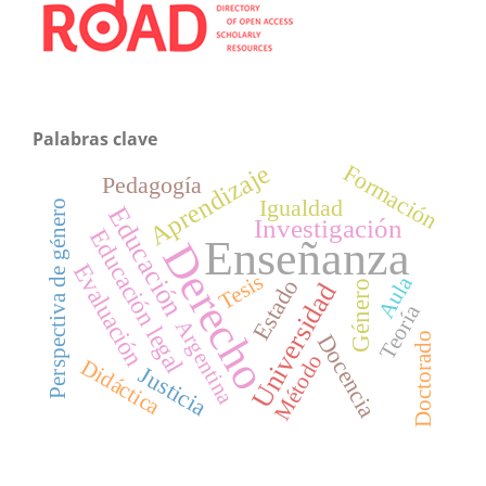
Palabras clave
Aprendizaje
Formación
Pedagogía
Igualdad
Perspectiva de género
Educación
Investigación
Educación legal
Enseñanza
Derecho
Evaluación
Tesis
Aula
Estado
Universidad
Género
Teoría
Argentina
Docencia
Doctorado
Método
Didáctica
Justicia