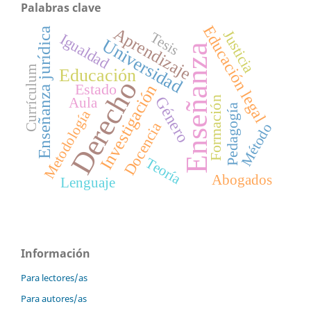
Palabras clave
Educación legal
Aprendizaje
Enseñanza jurídica
Justicia
Tesis
Igualdad
Universidad
Enseñanza
Currículum
Educación
Derecho
Estado
Investigación
Género
Aula
Formación
Pedagogía
Metodología
Docencia
Método
Teoría
Abogados
Lenguaje
Información
Para lectores/as
Para autores/as