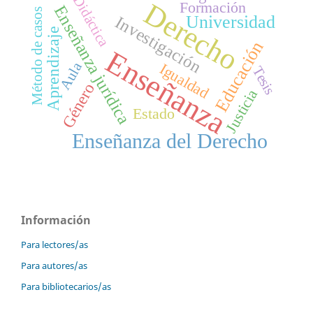
Didáctica
Derecho
Formación
Enseñanza jurídica
Método de casos
Universidad
Investigación
Aprendizaje
Educación
Enseñanza
Aula
Igualdad
Tesis
Género
Justicia
Estado
Enseñanza del Derecho
Información
Para lectores/as
Para autores/as
Para bibliotecarios/as