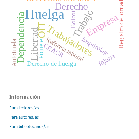
Registro de jornada
Derecho
Huelga
Trabajo
Boicot
Empresa
Dependencia
OIT
Trabajadores
Libertad
Esquirolaje
Reforma laboral
Autotutela
Piquete
CEACR
Injuria
Derecho de huelga
Información
Para lectores/as
Para autores/as
Para bibliotecarios/as