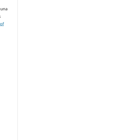
 una
s
 of