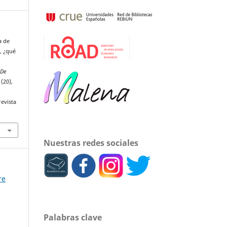
a de
, ¿qué
 De
, (20),
revista
Nuestras redes sociales
re
Palabras clave