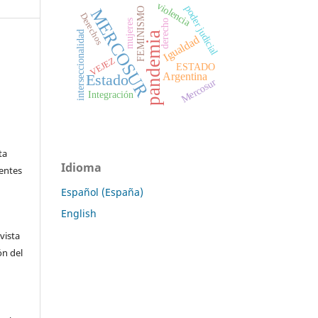
violencia
poder judicial
MERCOSUR
FEMINISMO
Derechos
mujeres
derecho
interseccionalidad
pandemia
Igualdad
VEJEZ
ESTADO
Argentina
Estado
Mercosur
Integración
ta
Idioma
ientes
Español (España)
English
vista
ón del