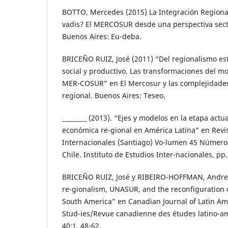
BOTTO, Mercedes (2015) La Integración Regiona
vadis? El MERCOSUR desde una perspectiva sect
Buenos Aires: Eu-deba.
BRICEÑO RUIZ, José (2011) “Del regionalismo est
social y productivo. Las transformaciones del mo
MER-COSUR” en El Mercosur y las complejidades
regional. Buenos Aires: Teseo.
________ (2013). “Ejes y modelos en la etapa actu
económica re-gional en América Latina” en Revi
Internacionales (Santiago) Vo-lumen 45 Número
Chile. Instituto de Estudios Inter-nacionales, pp.
BRICEÑO RUIZ, José y RIBEIRO-HOFFMAN, Andre
re-gionalism, UNASUR, and the reconfiguration o
South America” en Canadian Journal of Latin A
Stud-ies/Revue canadienne des études latino-am
40:1, 48-62.