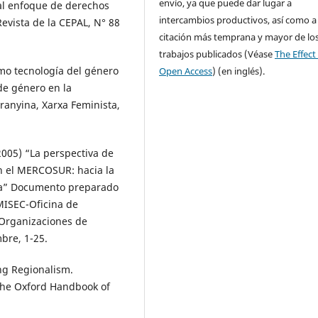
envío, ya que puede dar lugar a
al enfoque de derechos
intercambios productivos, así como a
Revista de la CEPAL, N° 88
citación más temprana y mayor de lo
trabajos publicados (Véase
The Effect
mo tecnología del género
Open Access
) (en inglés).
 de género en la
ranyina, Xarxa Feminista,
2005) “La perspectiva de
en el MERCOSUR: hacia la
iva” Documento preparado
MISEC-Oficina de
 Organizaciones de
bre, 1-25.
ng Regionalism.
The Oxford Handbook of