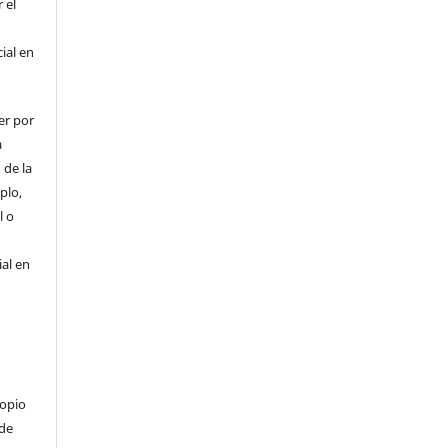
 el
cial en
er por
a
 de la
plo,
l o
ial en
ropio
 de