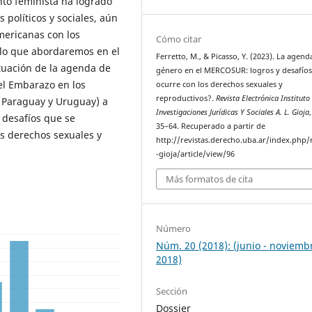
nto feminista ha logrado
políticos y sociales, aún
mericanas con los
Cómo citar
, lo que abordaremos en el
Ferretto, M., & Picasso, Y. (2023). La agend
ituación de la agenda de
género en el MERCOSUR: logros y desafíos
del Embarazo en los
ocurre con los derechos sexuales y
reproductivos?.
Revista Electrónica Instituto
 Paraguay y Uruguay) a
Investigaciones Jurídicas Y Sociales A. L. Gioja
 desafíos que se
35–64. Recuperado a partir de
os derechos sexuales y
http://revistas.derecho.uba.ar/index.php/
-gioja/article/view/96
Más formatos de cita
Número
Núm. 20 (2018): (junio - noviemb
2018)
Sección
Dossier