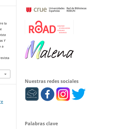
re la
de
vista
cas Y
o a
revista
Nuestras redes sociales
re
Palabras clave