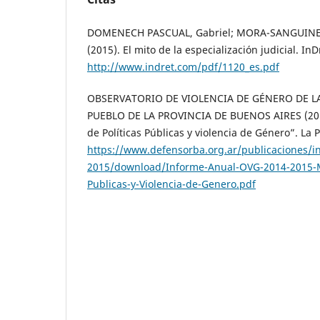
DOMENECH PASCUAL, Gabriel; MORA-SANGUINETT
(2015). El mito de la especialización judicial. InD
http://www.indret.com/pdf/1120_es.pdf
OBSERVATORIO DE VIOLENCIA DE GÉNERO DE L
PUEBLO DE LA PROVINCIA DE BUENOS AIRES (201
de Políticas Públicas y violencia de Género”. La P
https://www.defensorba.org.ar/publicaciones/i
2015/download/Informe-Anual-OVG-2014-2015-Mo
Publicas-y-Violencia-de-Genero.pdf