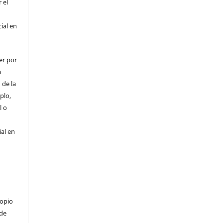
 el
cial en
er por
a
 de la
plo,
l o
ial en
ropio
 de