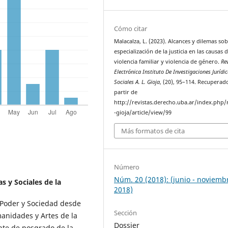
Cómo citar
Malacalza, L. (2023). Alcances y dilemas sob
especialización de la justicia en las causas 
violencia familiar y violencia de género.
Re
Electrónica Instituto De Investigaciones Jurídi
Sociales A. L. Gioja
, (20), 95–114. Recuperad
partir de
http://revistas.derecho.uba.ar/index.php/
-gioja/article/view/99
Más formatos de cita
Número
Núm. 20 (2018): (junio - noviemb
as y Sociales de la
2018)
 “Poder y Sociedad desde
Sección
anidades y Artes de la
Dossier
nte de posgrado de la