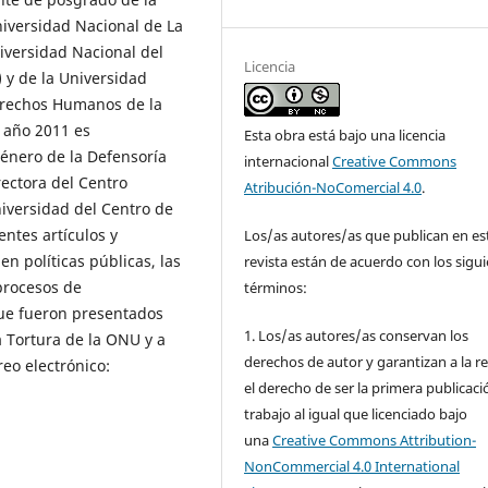
Universidad Nacional de La
niversidad Nacional del
Licencia
 y de la Universidad
erechos Humanos de la
 año 2011 es
Esta obra está bajo una licencia
Género de la Defensoría
internacional
Creative Commons
rectora del Centro
Atribución-NoComercial 4.0
.
niversidad del Centro de
entes artículos y
Los/as autores/as que publican en es
n políticas públicas, las
revista están de acuerdo con los sigu
 procesos de
términos:
que fueron presentados
1. Los/as autores/as conservan los
a Tortura de la ONU y a
derechos de autor y garantizan a la re
reo electrónico:
el derecho de ser la primera publicaci
trabajo al igual que licenciado bajo
una
Creative Commons Attribution-
NonCommercial 4.0 International