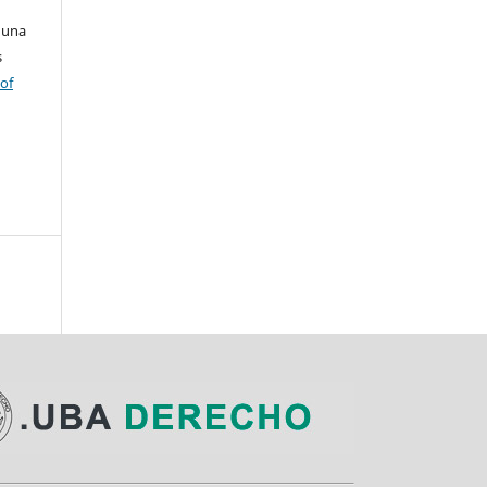
 una
s
 of