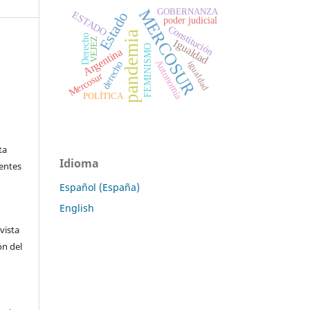
MERCOSUR
GOBERNANZA
Estado
ESTADO
poder judicial
Constitución
pandemia
Derecho
VEJEZ
Igualdad
FEMINISMO
Argentina
Autonomía
derecho
igualdad
Mercosur
POLÍTICA
ta
Idioma
ientes
Español (España)
English
vista
ón del