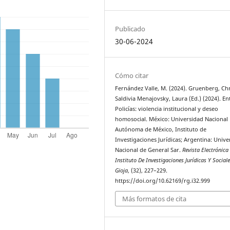
Publicado
30-06-2024
Cómo citar
Fernández Valle, M. (2024). Gruenberg, Chr
Saldivia Menajovsky, Laura (Ed.) (2024). En
Policías: violencia institucional y deseo
homosocial. México: Universidad Nacional
Autónoma de México, Instituto de
Investigaciones Jurídicas; Argentina: Unive
Nacional de General Sar.
Revista Electrónica
Instituto De Investigaciones Jurídicas Y Sociale
Gioja
, (32), 227–229.
https://doi.org/10.62169/rg.i32.999
Más formatos de cita