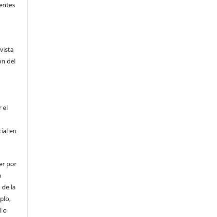
ientes
vista
ón del
 el
cial en
er por
a
 de la
plo,
l o