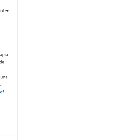
ial en
ropio
 de
 una
s
 of