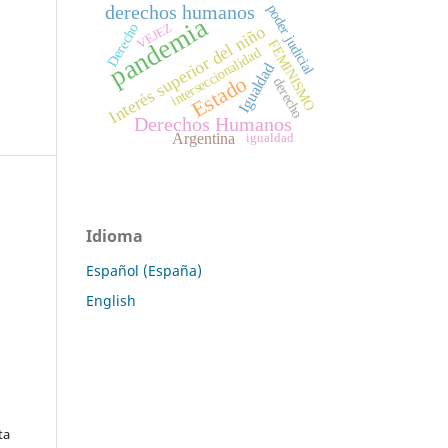
derechos humanos
poder judicial
pandemia
VEJEZ
Derecho
Interés superior del niño
FEMINISMO
interseccionalidad
Igualdad
Estado
derecho
Derechos Humanos
Argentina
igualdad
Idioma
Español (España)
English
ta