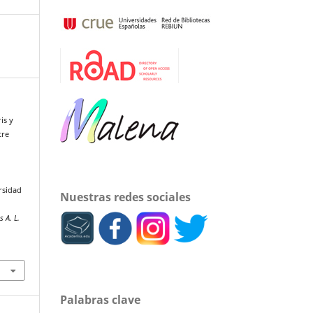
is y
tre
rsidad
Nuestras redes sociales
s A. L.
Palabras clave