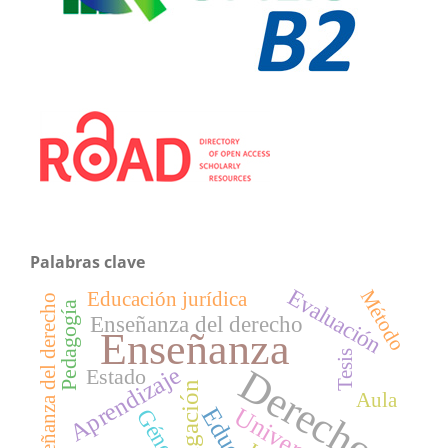
Palabras clave
Evaluación
Método
Educación jurídica
enseñanza del derecho
Pedagogía
Enseñanza del derecho
Enseñanza
Tesis
Derecho
Aprendizaje
Estado
Investigación
Aula
Universidad
Género