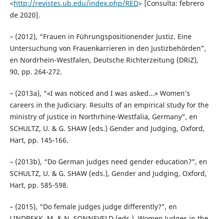
<
http://revistes.ub.edu/index.php/RED
> [Consulta: febrero
de 2020].
– (2012), “Frauen in Führungspositionender Justiz. Eine
Untersuchung von Frauenkarrieren in den Justizbehörden”,
en Nordrhein-Westfalen, Deutsche Richterzeitung (DRiZ),
90, pp. 264-272.
– (2013a), “«I was noticed and I was asked...» Women’s
careers in the Judiciary. Results of an empirical study for the
ministry of justice in Northrhine-Westfalia, Germany”, en
SCHULTZ, U. & G. SHAW (eds.) Gender and Judging, Oxford,
Hart, pp. 145-166.
– (2013b), “Do German judges need gender education?”, en
SCHULTZ, U. & G. SHAW (eds.), Gender and Judging, Oxford,
Hart, pp. 585-598.
– (2015), “Do female judges judge differently?”, en
LINDBEKK, M. & N. SONNEVELD (eds.), Women Judges in the