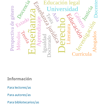
Docentes
Docencia
Educación legal
Enseñanza jurídica
Justicia
Universidad
Perspectiva de género
Enseñanza
Género
Aula
Educación
Tesis
Estado
Aprendizaje
Derecho
Investigación
Literatura
Teoría
Abogados
Métodos
Igualdad
Doctorado
Currícula
Información
Para lectores/as
Para autores/as
Para bibliotecarios/as