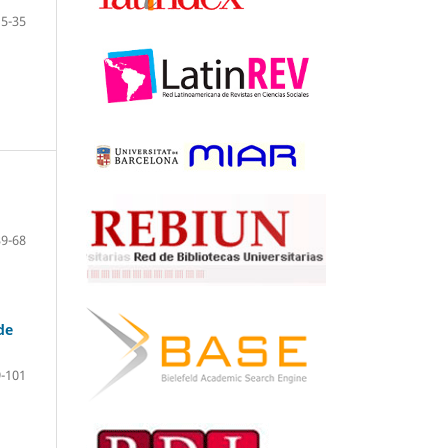
15-35
39-68
de
-101