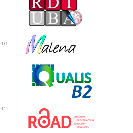
-131
-144