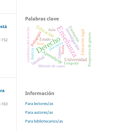
Palabras clave
está
Educación
Enseñanza
Formación
enseñanza del derecho
Investigación
Aula
Educación legal
Pedagogía
Perspectiva de género
Derecho
Estado
-152
Docencia
Tesis
Teoría
Género
Justicia
Aprendizaje
Igualdad
Universidad
Lenguaje
Método de casos
ara
Información
Para lectores/as
-163
Para autores/as
Para bibliotecarios/as